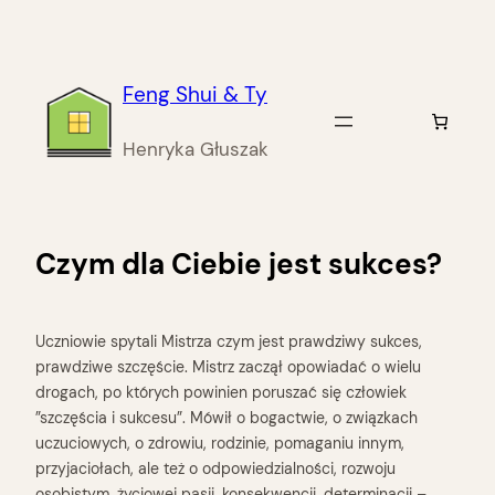
Przejdź
do
treści
Feng Shui & Ty
Henryka Głuszak
Czym dla Ciebie jest sukces?
Uczniowie spytali Mistrza czym jest prawdziwy sukces,
prawdziwe szczęście. Mistrz zaczął opowiadać o wielu
drogach, po których powinien poruszać się człowiek
”szczęścia i sukcesu”. Mówił o bogactwie, o związkach
uczuciowych, o zdrowiu, rodzinie, pomaganiu innym,
przyjaciołach, ale też o odpowiedzialności, rozwoju
osobistym, życiowej pasji, konsekwencji, determinacji –