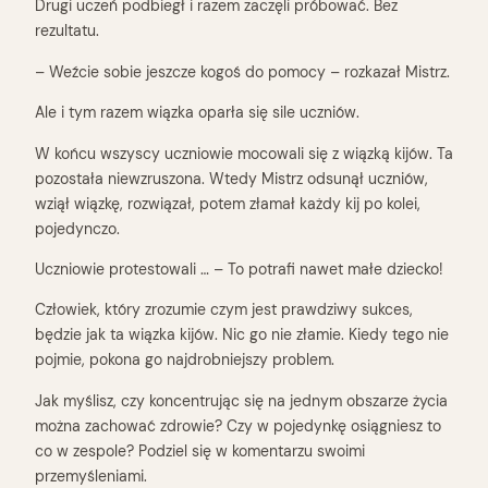
Drugi uczeń podbiegł i razem zaczęli próbować. Bez
rezultatu.
– Weźcie sobie jeszcze kogoś do pomocy – rozkazał Mistrz.
Ale i tym razem wiązka oparła się sile uczniów.
W końcu wszyscy uczniowie mocowali się z wiązką kijów. Ta
pozostała niewzruszona. Wtedy Mistrz odsunął uczniów,
wziął wiązkę, rozwiązał, potem złamał każdy kij po kolei,
pojedynczo.
Uczniowie protestowali … – To potrafi nawet małe dziecko!
Człowiek, który zrozumie czym jest prawdziwy sukces,
będzie jak ta wiązka kijów. Nic go nie złamie. Kiedy tego nie
pojmie, pokona go najdrobniejszy problem.
Jak myślisz, czy koncentrując się na jednym obszarze życia
można zachować zdrowie? Czy w pojedynkę osiągniesz to
co w zespole? Podziel się w komentarzu swoimi
przemyśleniami.