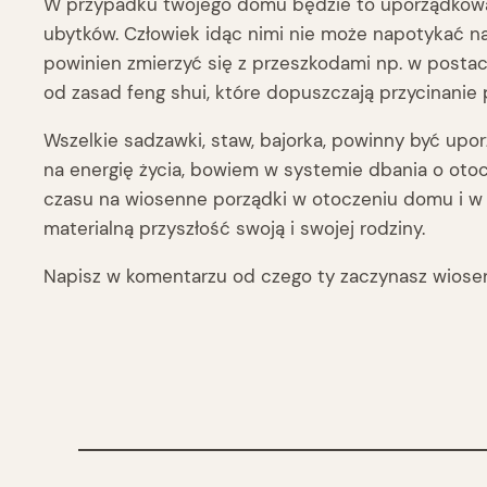
W przypadku twojego domu będzie to uporządkowani
ubytków. Człowiek idąc nimi nie może napotykać na
powinien zmierzyć się z przeszkodami np. w postac
od zasad feng shui, które dopuszczają przycinanie 
Wszelkie sadzawki, staw, bajorka, powinny być upo
na energię życia, bowiem w systemie dbania o otocz
czasu na wiosenne porządki w otoczeniu domu i w d
materialną przyszłość swoją i swojej rodziny.
Napisz w komentarzu od czego ty zaczynasz wiose