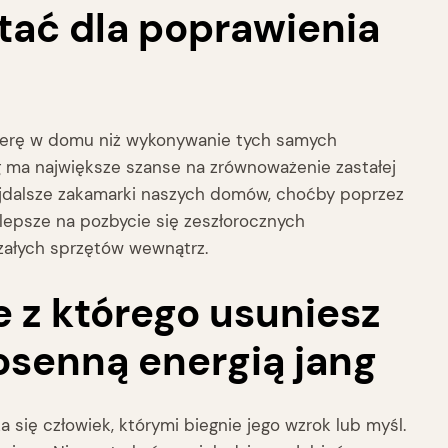
stać dla poprawienia
sferę w domu niż wykonywanie tych samych
g ma największe szanse na zrównoważenie zastałej
najdalsze zakamarki naszych domów, choćby poprzez
jlepsze na pozbycie się zeszłorocznych
rzałych sprzętów wewnątrz.
e z którego usuniesz
osenną energią jang
się człowiek, którymi biegnie jego wzrok lub myśl.