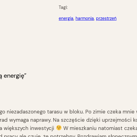
Tagi:
energia
, 
harmonia
, 
przestrzeń
 energię”
o niezadaszonego tarasu w bloku. Po zimie czeka mnie 
strad wymaga naprawy. Na szczęście dzięki uprzejmości 
a większych inwestycji
W mieszkaniu natomiast czeka 
d pracy ale czuję, że potrzebny. Pozdrawiam słoneczn