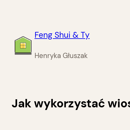
Przejdź
do
treści
Feng Shui & Ty
Henryka Głuszak
Jak wykorzystać wio