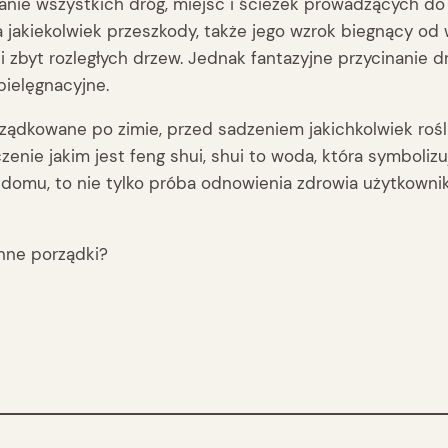
e wszystkich dróg, miejsc i ścieżek prowadzących do ni
 jakiekolwiek przeszkody, także jego wzrok biegnący od 
i zbyt rozległych drzew. Jednak fantazyjne przycinanie
pielęgnacyjne.
rządkowane po zimie, przed sadzeniem jakichkolwiek rośl
enie jakim jest feng shui, shui to woda, która symboliz
omu, to nie tylko próba odnowienia zdrowia użytkownikó
nne porządki?