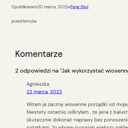
Opublikowano
20 marca, 2022
w
Feng Shui
przez
Henryka
Komentarze
2 odpowiedzi na “Jak wykorzystać wiosenną
Agnieszka
22 marca, 2022
Witam ja zacznę wiosenne porządki od mojeg
Niestety ostatnio odkryłam , że jena z balu
skutecznie dokonać naprawy bez ponoszeni
notatkami. To wbrew pozorom większy nakła