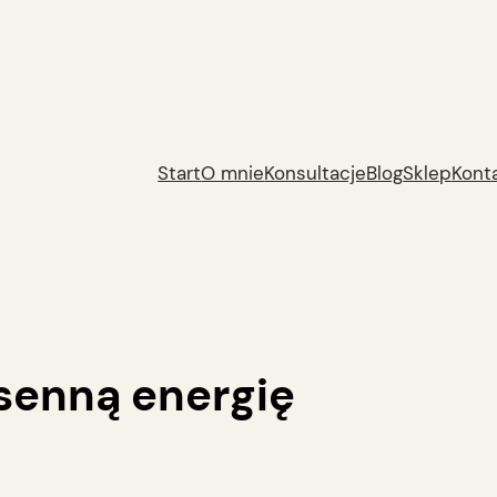
Start
O mnie
Konsultacje
Blog
Sklep
Kont
senną energię