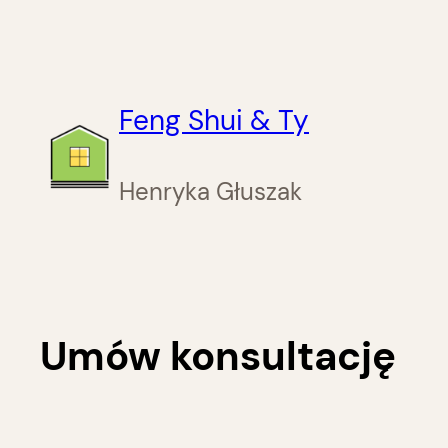
Przejdź
do
treści
Feng Shui & Ty
Henryka Głuszak
Umów konsultację