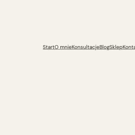
Start
O mnie
Konsultacje
Blog
Sklep
Kont