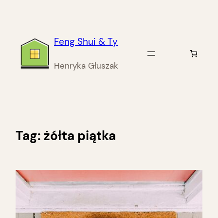
Przejdź
do
treści
Feng Shui & Ty
Henryka Głuszak
Tag:
żółta piątka