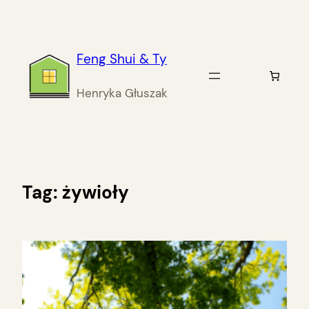
Przejdź
do
treści
Feng Shui & Ty
Henryka Głuszak
Tag:
żywioły