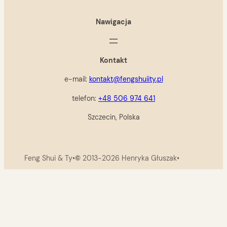
Nawigacja
Kontakt
e-mail:
kontakt@fengshuiity.pl
telefon:
+48 506 974 641
Szczecin, Polska
Feng Shui & Ty
•
©
2013-2026 Henryka Głuszak
•
Polityka Prywatności i cookies