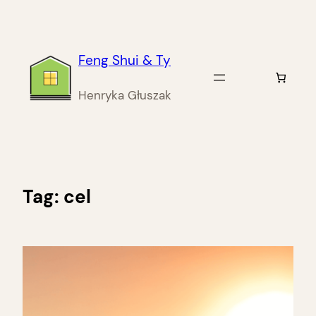
Przejdź
do
treści
Feng Shui & Ty
Henryka Głuszak
Tag:
cel