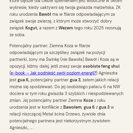
które będzie dla ciebie spełnieniem jest widoczne w twoim
wykresie, kiedy uaktywni się twoja gwiazda małżeńska. ZK
roku urodzenia
Bawół
ma w filarze odpowiadającym za
związek swoje zwierzę, z którym może stworzyć dobry
związek
Kogut,
a razem z
Wezem
tego roku 2025 rezonują
ze soba.
Potencjalny partner: Ziemna Koza w filarze
odpowiadającym za szczęśliwy związek na pozycji
partnerki, żony ma Świnkę (nie Bawoła) Bawół i Koza są w
opozycji. Idźmy dalej, jeśli znasz swoje
osobiste feng shui
(
e-book – Jak podnieść swój
poziom
energii?
) Agnieszka
jest
gua 6,
potencjalny partner
gua 3
, zatem jakich relacji
można się spodziewać. Do jej osobistego pałacu 6 na NW
dociera w tym roku gwiazda 3 szybkich i niespodziewanych
zmian. Jej potencjalny partner Ziemna
Koza
z roku
urodzenia jest w konflikcie z
Bawołem
,
gua 6
z
gua 3
w
relacji niszczącej Metal ścina Drzewo, żywiole dnia
potencjalnego partnera jest niekorzystnym żywiołem
Agnieszki., .. .