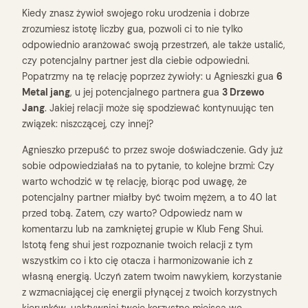
Kiedy znasz żywioł swojego roku urodzenia i dobrze
zrozumiesz istotę liczby gua, pozwoli ci to nie tylko
odpowiednio aranżować swoją przestrzeń, ale także ustalić,
czy potencjalny partner jest dla ciebie odpowiedni.
Popatrzmy na tę relację poprzez żywioły: u Agnieszki gua
6
Metal jang
, u jej potencjalnego partnera gua
3 Drzewo
Jang
. Jakiej relacji może się spodziewać kontynuując ten
związek: niszczącej, czy innej?
Agnieszko przepuść to przez swoje doświadczenie. Gdy już
sobie odpowiedziałaś na to pytanie, to kolejne brzmi: Czy
warto wchodzić w tę relację, biorąc pod uwagę, że
potencjalny partner miałby być twoim mężem, a to 40 lat
przed tobą. Zatem, czy warto? Odpowiedz nam w
komentarzu lub na zamkniętej grupie w Klub Feng Shui.
Istotą feng shui jest rozpoznanie twoich relacji z tym
wszystkim co i kto cię otacza i harmonizowanie ich z
własną energią. Uczyń zatem twoim nawykiem, korzystanie
z wzmacniającej cię energii płynącej z twoich korzystnych
kierunków, uaktywniaj twoje korzystne miejsca we