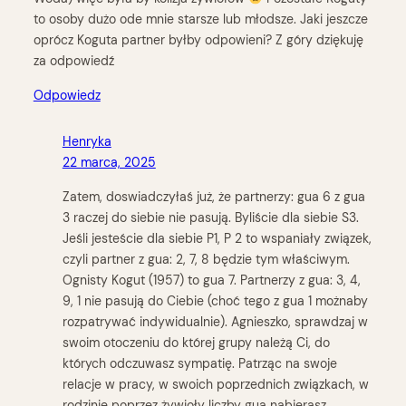
to osoby dużo ode mnie starsze lub młodsze. Jaki jeszcze
oprócz Koguta partner byłby odpowieni? Z góry dziękuję
za odpowiedź
Odpowiedz
Henryka
22 marca, 2025
Zatem, doswiadczyłaś już, że partnerzy: gua 6 z gua
3 raczej do siebie nie pasują. Byliście dla siebie S3.
Jeśli jesteście dla siebie P1, P 2 to wspaniały związek,
czyli partner z gua: 2, 7, 8 będzie tym właściwym.
Ognisty Kogut (1957) to gua 7. Partnerzy z gua: 3, 4,
9, 1 nie pasują do Ciebie (choć tego z gua 1 możnaby
rozpatrywać indywidualnie). Agnieszko, sprawdzaj w
swoim otoczeniu do której grupy należą Ci, do
których odczuwasz sympatię. Patrząc na swoje
relacje w pracy, w swoich poprzednich związkach, w
rodzinie poprzez żywioły liczby gua nabierasz