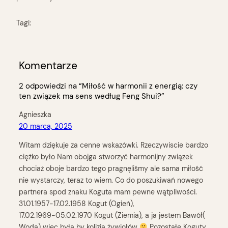
Tagi:
Komentarze
2 odpowiedzi na “Miłość w harmonii z energią: czy
ten związek ma sens według Feng Shui?”
Agnieszka
20 marca, 2025
Witam dziękuje za cenne wskazówki. Rzeczywiscie bardzo
ciężko było Nam obojga stworzyć harmonijny związek
chociaż oboje bardzo tego pragnęliśmy ale sama miłość
nie wystarczy, teraz to wiem. Co do poszukiwań nowego
partnera spod znaku Koguta mam pewne wątpliwości.
31.01.1957-17.02.1958 Kogut (Ogień),
17.02.1969-05.02.1970 Kogut (Ziemia), a ja jestem Bawół(
Woda) więc była by kolizja żywiołów
Pozostałe Koguty