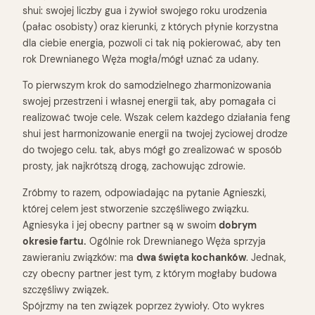
shui: swojej liczby gua i żywioł swojego roku urodzenia
(pałac osobisty) oraz kierunki, z których płynie korzystna
dla ciebie energia, pozwoli ci tak nią pokierować, aby ten
rok Drewnianego Węża mogła/mógł uznać za udany.
To pierwszym krok do samodzielnego zharmonizowania
swojej przestrzeni i własnej energii tak, aby pomagała ci
realizować twoje cele. Wszak celem każdego działania feng
shui jest harmonizowanie energii na twojej życiowej drodze
do twojego celu. tak, abys mógł go zrealizować w sposób
prosty, jak najkrótszą drogą, zachowując zdrowie.
Zróbmy to razem, odpowiadając na pytanie Agnieszki,
której celem jest stworzenie szczęśliwego związku.
Agniesyka i jej obecny partner są w swoim
dobrym
okresie fartu.
Ogólnie rok Drewnianego Węża sprzyja
zawieraniu związków: ma
dwa święta kochanków
. Jednak,
czy obecny partner jest tym, z którym mogłaby budowa
szczęśliwy związek.
Spójrzmy na ten związek poprzez żywioły. Oto wykres